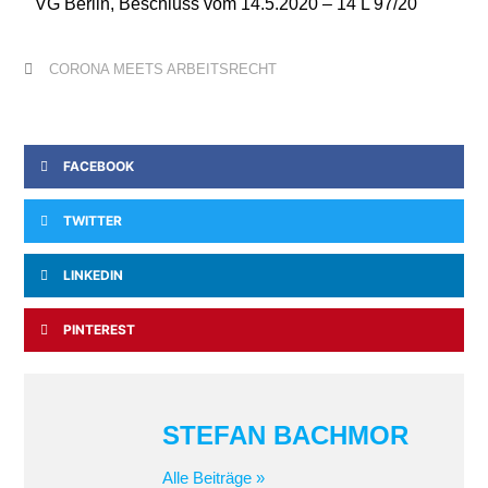
VG
Berlin
, Beschluss vom 1
4
.5.2020 –
14 L 97
/20
CORONA MEETS ARBEITSRECHT
FACEBOOK
TWITTER
LINKEDIN
PINTEREST
STEFAN BACHMOR
Alle Beiträge »