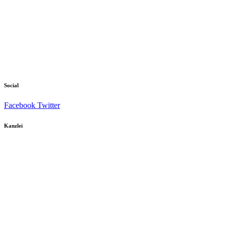
Rechtsanwälte
Rocke | Winter | Bachmor
ADAC-Haus
Amsinckstrasse 41
20097 Hamburg
Telefon:
+49 40 23671-105
Fax: +49 40 23671-171
Social
Facebook
Twitter
Kanzlei