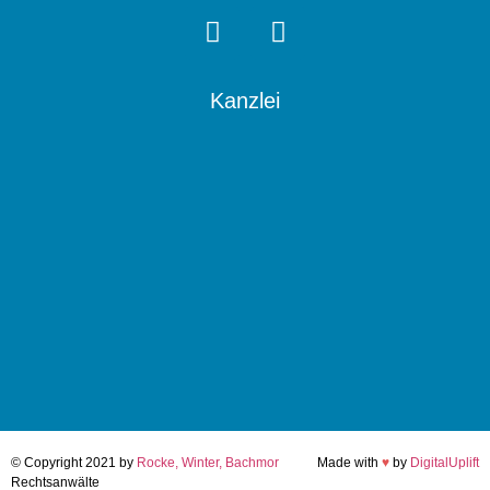
Kanzlei
© Copyright 2021 by
Rocke, Winter, Bachmor
Made with
♥
by
DigitalUplift
Rechtsanwälte
.