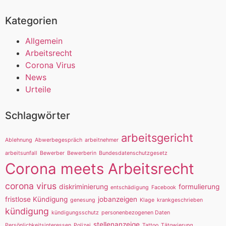
Kategorien
Allgemein
Arbeitsrecht
Corona Virus
News
Urteile
Schlagwörter
arbeitsgericht
Ablehnung
Abwerbegespräch
arbeitnehmer
arbeitsunfall
Bewerber
Bewerberin
Bundesdatenschutzgesetz
Corona meets Arbeitsrecht
corona virus
diskriminierung
formulierung
entschädigung
Facebook
fristlose Kündigung
jobanzeigen
genesung
Klage
krankgeschrieben
kündigung
kündigungsschutz
personenbezogenen Daten
stellenanzeige
Persönlichkeitsinteressen
Polizei
Tattoo
Tätowierung